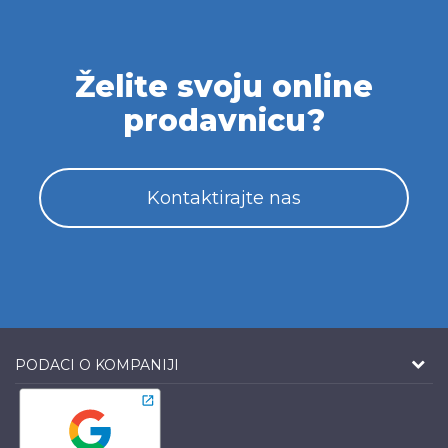
Želite svoju online
prodavnicu?
Kontaktirajte nas
PODACI O KOMPANIJI
NB SOFT
Web solutions
Milutina Milankovića 3a, 8. sprat