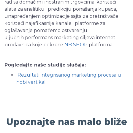
rad sa domaćim i inostranim trgovcima, koristeći
Zaposlenje
Press & Events
Izrada iOS aplikacija
alate za analitiku i predikciju ponašanja kupaca,
unapređenjem optimizacije sajta za pretraživače i
Izrada shopping aplikacija
koristeći najefikasnije kanale i platforme za
Izrada poslovnih aplikacija
oglašavanje pomažemo ostvarenju
ključnih performans marketing ciljeva internet
Outsourcing
prodavnica koje pokreće
NB SHOP
platforma.
Pogledajte naše studije slučaja:
Rezultati integrisanog marketing procesa u
hobi vertikali
Upoznajte nas malo bliže