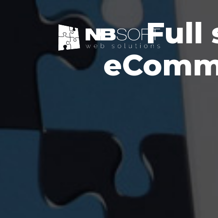
Full
eComme