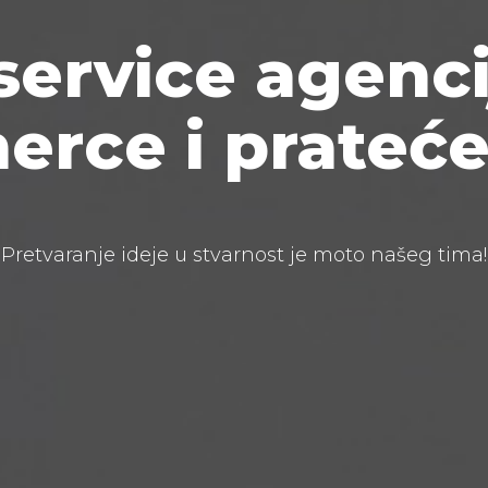
 service agenci
rce i prateće
Pretvaranje ideje u stvarnost je moto našeg tima!