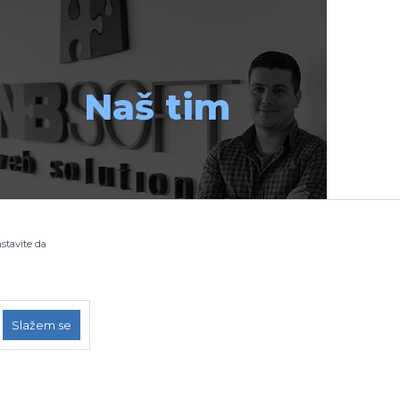
Naš tim
astavite da
Slažem se
odavnicu?
je našeg web
gurali pozitivno