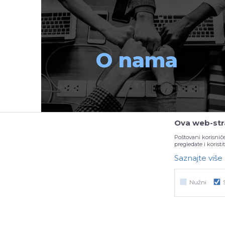
O nama
Ova web-stra
Poštovani korisniče
pregledate i korist
Saznajte više
Nužni
Želite s
Nužni
Statistika