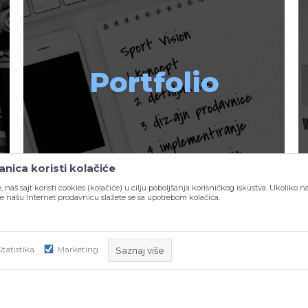
Portfolio
nica koristi kolačiće
, naš sajt koristi cookies (kolačiće) u cilju poboljšanja korisničkog iskustva. Ukoliko n
ite našu Internet prodavnicu slažete se sa upotrebom kolačića.
Statistika
Marketing
Saznaj više
voju online pr
NB SOFT koristi kolačiće koji su nužni za ispravno funkcioniran
sajta, kako bismo omogućili pojedine tehničke funkcije i time osi