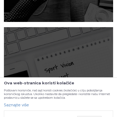
Portfolio
Ova web-stranica koristi kolačiće
Poštovani korisniče, naš sajt koristi cookies (kolačiće) u cilju poboljšanja
korisničkog iskustva. Ukoliko nastavite da pregledate i koristite našu Internet
prodavnicu slažete se sa upotrebom kolačića.
Saznajte više