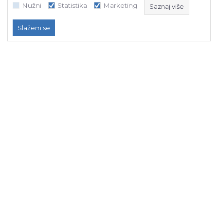
Nužni
Statistika
Marketing
Saznaj više
Slažem se
Nužni
Statistika
Marketing
NB SOFT koristi kolačiće koji su nužni za ispravno funkcioniranje našeg
web sajta, kako bismo omogućili pojedine tehničke funkcije i time
osigurali pozitivno korisničko iskustvo.
Naš tim