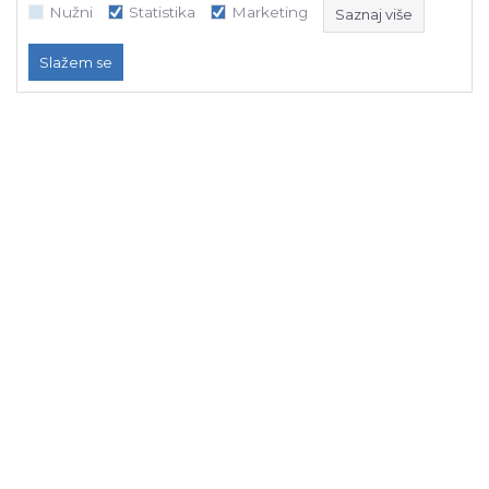
Nužni
Statistika
Marketing
Saznaj više
Slažem se
Nužni
Statistika
Marketing
NB SOFT koristi kolačiće koji su nužni za ispravno funkcioniranje našeg
web sajta, kako bismo omogućili pojedine tehničke funkcije i time
osigurali pozitivno korisničko iskustvo.
Naš tim