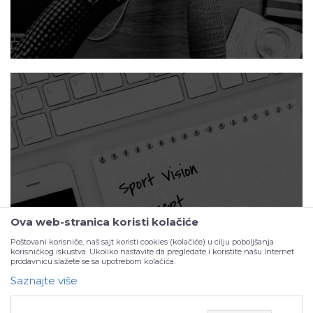
Portfolio
Ova web-stranica koristi kolačiće
Poštovani korisniče, naš sajt koristi cookies (kolačiće) u cilju poboljšanja
korisničkog iskustva. Ukoliko nastavite da pregledate i koristite našu Internet
prodavnicu slažete se sa upotrebom kolačića.
Saznajte više