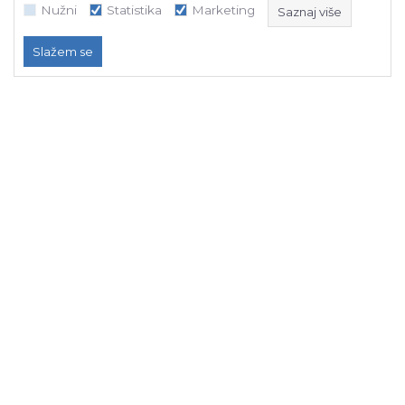
Nužni
Statistika
Marketing
Saznaj više
Slažem se
Nužni
Statistika
Marketing
NB SOFT koristi kolačiće koji su nužni za ispravno funkcioniranje našeg
web sajta, kako bismo omogućili pojedine tehničke funkcije i time
osigurali pozitivno korisničko iskustvo.
Naš tim