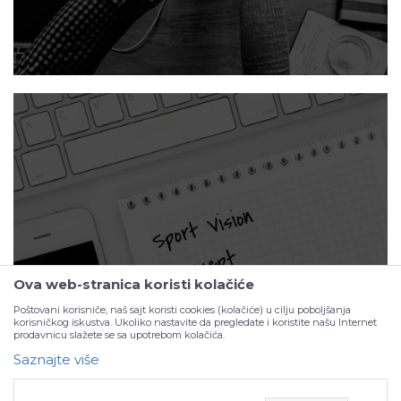
Portfolio
Ova web-stranica koristi kolačiće
Poštovani korisniče, naš sajt koristi cookies (kolačiće) u cilju poboljšanja
korisničkog iskustva. Ukoliko nastavite da pregledate i koristite našu Internet
prodavnicu slažete se sa upotrebom kolačića.
Saznajte više