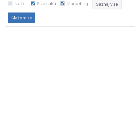
Nužni
Statistika
Marketing
Saznaj više
Slažem se
Nužni
Statistika
Marketing
NB SOFT koristi kolačiće koji su nužni za ispravno funkcioniranje našeg
web sajta, kako bismo omogućili pojedine tehničke funkcije i time
osigurali pozitivno korisničko iskustvo.
Naš tim