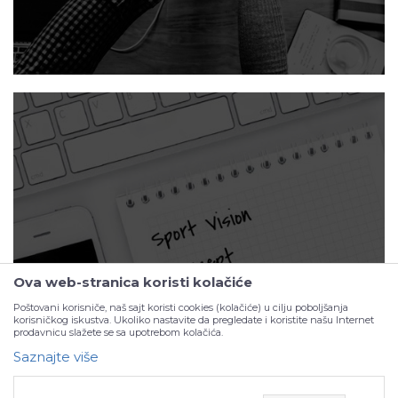
Portfolio
Ova web-stranica koristi kolačiće
Poštovani korisniče, naš sajt koristi cookies (kolačiće) u cilju poboljšanja
korisničkog iskustva. Ukoliko nastavite da pregledate i koristite našu Internet
prodavnicu slažete se sa upotrebom kolačića.
Saznajte više