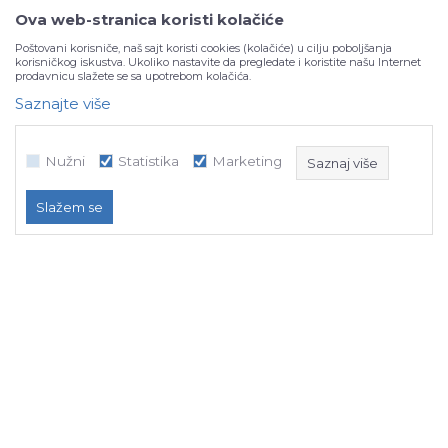
Ova web-stranica koristi kolačiće
Poštovani korisniče, naš sajt koristi cookies (kolačiće) u cilju poboljšanja
korisničkog iskustva. Ukoliko nastavite da pregledate i koristite našu Internet
prodavnicu slažete se sa upotrebom kolačića.
Saznajte više
Portfolio
Nužni
Statistika
Marketing
Saznaj više
Slažem se
Nužni
Statistika
Marketing
NB SOFT koristi kolačiće koji su nužni za ispravno funkcioniranje našeg
web sajta, kako bismo omogućili pojedine tehničke funkcije i time
osigurali pozitivno korisničko iskustvo.