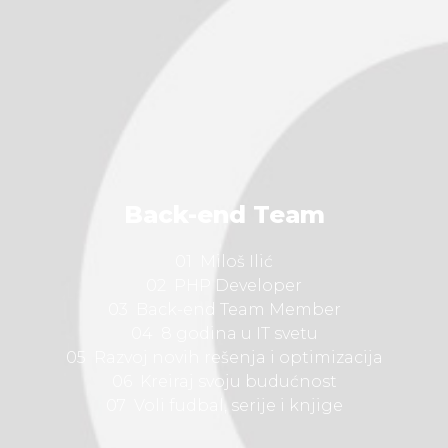
Back-end Team
01 Miloš Ilić
02 PHP Developer
03 Back-end Team Member
04 8 godina u IT svetu
05 Razvoj novih rešenja i optimizacija
06 Kreiraj svoju budućnost
07 Voli fudbal, serije i knjige