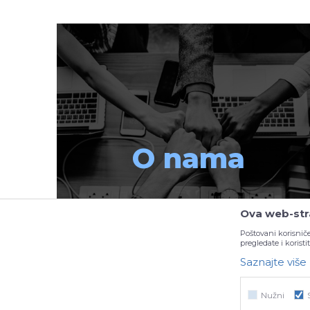
O nama
Ova web-stra
Poštovani korisniče
pregledate i korist
Saznajte više
Nužni