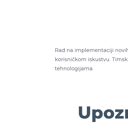
Rad na implementaciji novih
korisničkom iskustvu. Timski
tehnologijama.
Upozn