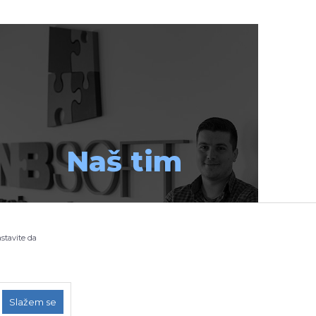
Naš tim
astavite da
Slažem se