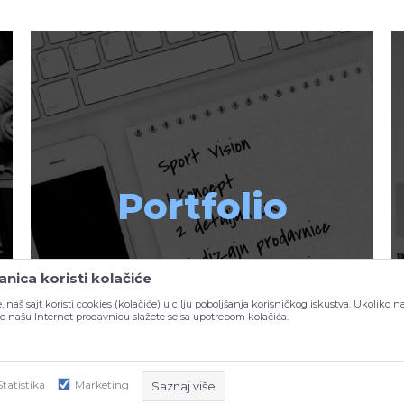
Portfolio
nica koristi kolačiće
, naš sajt koristi cookies (kolačiće) u cilju poboljšanja korisničkog iskustva. Ukoliko n
ite našu Internet prodavnicu slažete se sa upotrebom kolačića.
Statistika
Marketing
Saznaj više