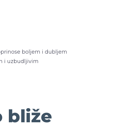
oprinose boljem i dubljem
m i uzbudljivim
 bliže