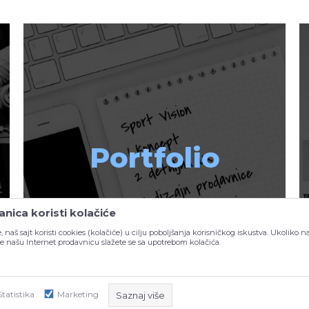
Portfolio
nica koristi kolačiće
, naš sajt koristi cookies (kolačiće) u cilju poboljšanja korisničkog iskustva. Ukoliko n
ite našu Internet prodavnicu slažete se sa upotrebom kolačića.
Statistika
Marketing
Saznaj više