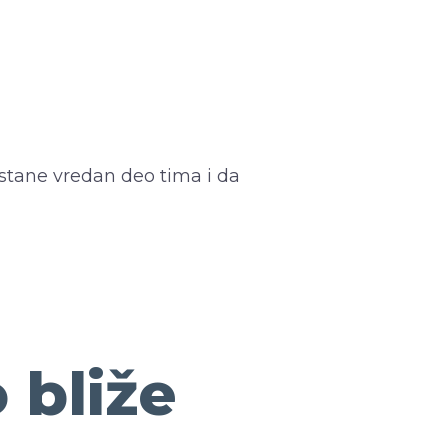
ostane vredan deo tima i da
 bliže