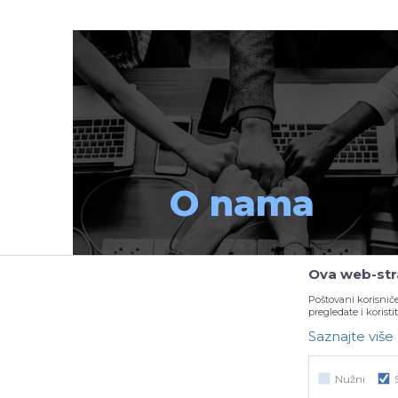
O nama
Ova web-stra
Poštovani korisniče
pregledate i korist
Saznajte više
Nužni