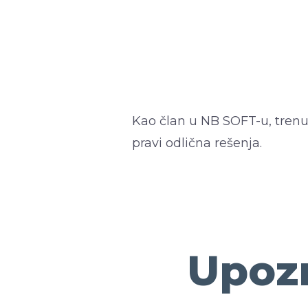
Kao član u NB SOFT-u, trenut
pravi odlična rešenja.
Upozn