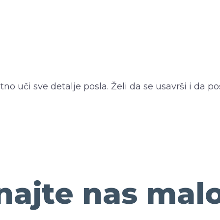
no uči sve detalje posla. Želi da se usavrši i da p
ajte nas malo