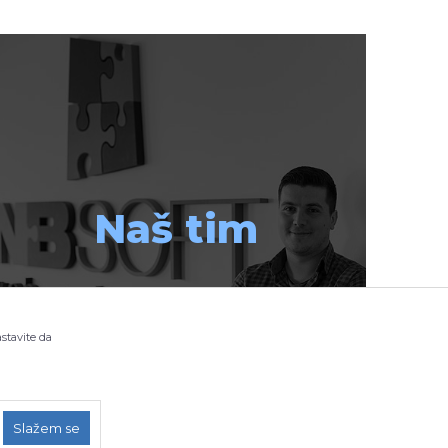
Naš tim
astavite da
Slažem se