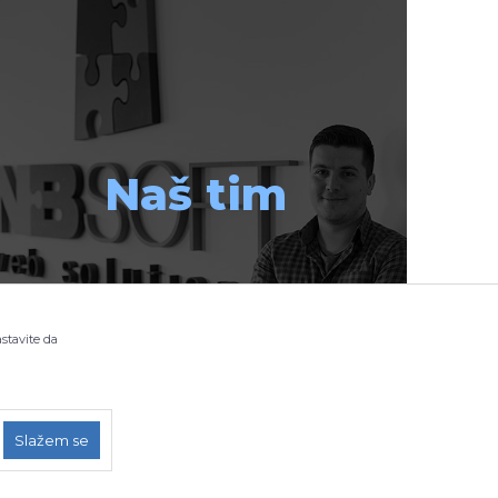
Naš tim
astavite da
Slažem se