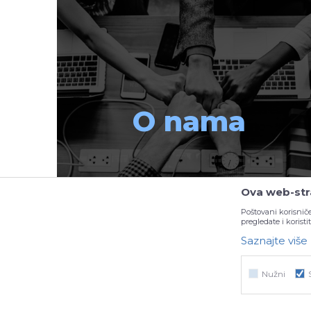
O nama
Ova web-stra
Poštovani korisniče
pregledate i korist
Saznajte više
Nužni