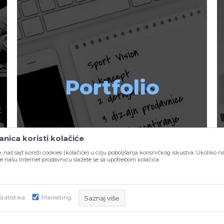
Portfolio
nica koristi kolačiće
, naš sajt koristi cookies (kolačiće) u cilju poboljšanja korisničkog iskustva. Ukoliko n
ite našu Internet prodavnicu slažete se sa upotrebom kolačića.
Statistika
Marketing
Saznaj više