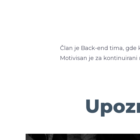
Član je Back-end tima, gde 
Motivisan je za kontinuirani
Upozn