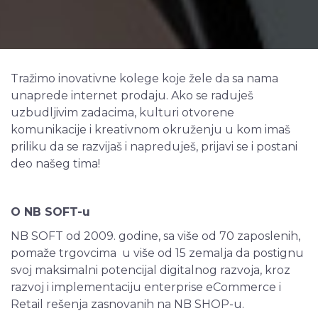
Tražimo inovativne kolege koje žele da sa nama
unaprede internet prodaju. Ako se raduješ
uzbudljivim zadacima, kulturi otvorene
komunikacije i kreativnom okruženju u kom imaš
priliku da se razvijaš i napreduješ, prijavi se i postani
deo našeg tima!
O NB SOFT-u
NB SOFT od 2009. godine, sa više od 70 zaposlenih,
pomaže trgovcima u više od 15 zemalja da postignu
svoj maksimalni potencijal digitalnog razvoja, kroz
razvoj i implementaciju enterprise eCommerce i
Retail rešenja zasnovanih na NB SHOP-u.