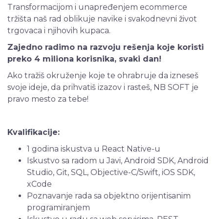
Transformacijom i unapređenjem ecommerce
tržišta naš rad oblikuje navike i svakodnevni život
trgovaca i njihovih kupaca.
Zajedno radimo na razvoju rešenja koje koristi
preko 4 miliona korisnika, svaki dan!
Ako tražiš okruženje koje te ohrabruje da izneseš
svoje ideje, da prihvatiš izazov i rasteš, NB SOFT je
pravo mesto za tebe!
Kvalifikacije:
1 godina iskustva u React Native-u
Iskustvo sa radom u Javi, Android SDK, Android
Studio, Git, SQL, Objective-C/Swift, iOS SDK,
xCode
Poznavanje rada sa objektno orijentisanim
programiranjem