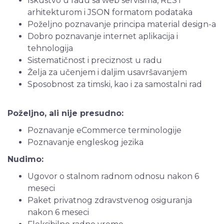
Iskustvo u radu sa web servisima, REST
arhitekturom i JSON formatom podataka
Poželjno poznavanje principa material design-a
Dobro poznavanje internet aplikacija i
tehnologija
Sistematičnost i preciznost u radu
Želja za učenjem i daljim usavršavanjem
Sposobnost za timski, kao i za samostalni rad
Poželjno, ali nije presudno:
Poznavanje eCommerce terminologije
Poznavanje engleskog jezika
Nudimo:
Ugovor o stalnom radnom odnosu nakon 6
meseci
Paket privatnog zdravstvenog osiguranja
nakon 6 meseci