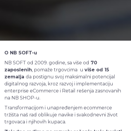
O NB SOFT-u
NB SOFT od 2009. godine, sa više od
70
zaposlenih
, pomaže trgovcima u
više od 15
zemalja
da postignu svoj maksimalni potencijal
digitalnog razvoja, kroz razvoj i implementaciju
enterprise eCommerce i Retail rešenja zasnovanih
na NB SHOP-u.
Transformacijom i unapređenjem ecommerce
tržišta naš rad oblikuje navike i svakodnevni život
trgovaca i njihovih kupaca.