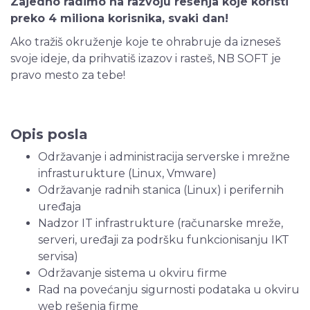
Zajedno radimo na razvoju rešenja koje koristi
preko 4 miliona korisnika, svaki dan!
Ako tražiš okruženje koje te ohrabruje da izneseš
svoje ideje, da prihvatiš izazov i rasteš, NB SOFT je
pravo mesto za tebe!
Opis posla
Održavanje i administracija serverske i mrežne
infrasturukture (Linux, Vmware)
Održavanje radnih stanica (Linux) i perifernih
uređaja
Nadzor IT infrastrukture (računarske mreže,
serveri, uređaji za podršku funkcionisanju IKT
servisa)
Održavanje sistema u okviru firme
Rad na povećanju sigurnosti podataka u okviru
web rešenja firme